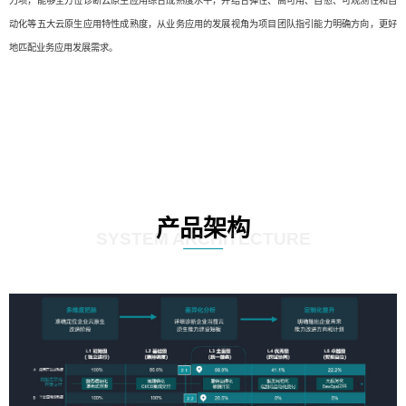
力项，能够全方位诊断云原生应用综合成熟度水平，并结合弹性、高可用、自愈、可观测性和自
动化等五大云原生应用特性成熟度，从业务应用的发展视角为项目团队指引能力明确方向，更好
地匹配业务应用发展需求。
产品架构
SYSTEM ARCHITECTURE