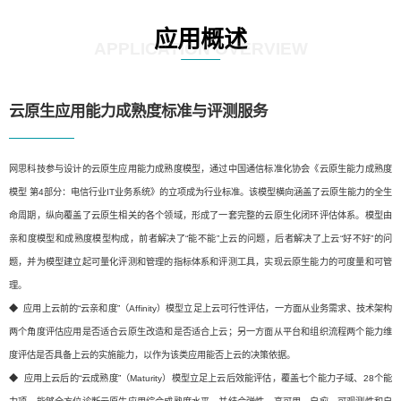
应用概述
APPLICATION OVERVIEW
云原生应用能力成熟度标准与评测服务
网思科技参与设计的云原生应用能力成熟度模型，通过中国通信标准化协会《云原生能力成熟度
模型 第4部分：电信行业IT业务系统》的立项成为行业标准。该模型横向涵盖了云原生能力的全生
命周期，纵向覆盖了云原生相关的各个领域，形成了一套完整的云原生化闭环评估体系。模型由
亲和度模型和成熟度模型构成，前者解决了“能不能”上云的问题，后者解决了上云“好不好”的问
题，并为模型建立起可量化评测和管理的指标体系和评测工具，实现云原生能力的可度量和可管
理。
◆ 应用上云前的“云亲和度”（Affinity）模型立足上云可行性评估，一方面从业务需求、技术架构
两个角度评估应用是否适合云原生改造和是否适合上云；另一方面从平台和组织流程两个能力维
度评估是否具备上云的实施能力，以作为该类应用能否上云的决策依据。
◆ 应用上云后的“云成熟度”（Maturity）模型立足上云后效能评估，覆盖七个能力子域、28个能