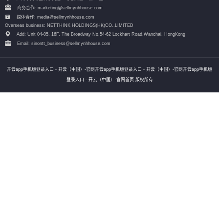
商务合作: marketing@sellmynhhouse.com
媒体合作: media@sellmynhhouse.com
Overseas business: NETTHINK HOLDINGS(HK)CO.,LIMITED
Add: Unit 04-05, 16F, The Broadway No.54-62 Lockhart Road,
Wanchai, HongKong
Email: sinontt_business@sellmynhhouse.com
开云app手机版登录入口 - 开云（中国）-官网开云app手机版登录入口 - 开云（中国）-官网开云app手机版
登录入口 - 开云（中国）-官网首页 版权所有