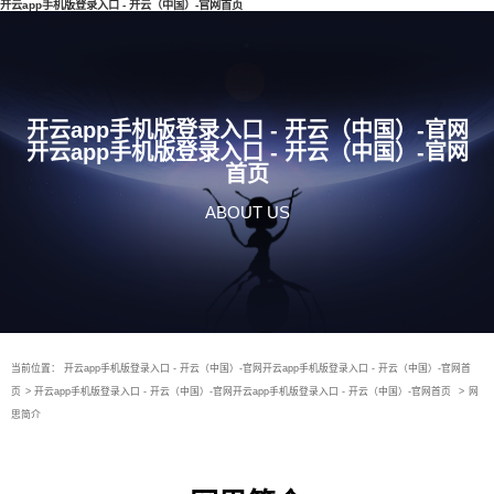
开云app手机版登录入口 - 开云（中国）-官网首页
开云app手机版登录入口 - 开云（中国）-官网
开云app手机版登录入口 - 开云（中国）-官网
首页
ABOUT US
当前位置：
开云app手机版登录入口 - 开云（中国）-官网开云app手机版登录入口 - 开云（中国）-官网首
页
>
开云app手机版登录入口 - 开云（中国）-官网开云app手机版登录入口 - 开云（中国）-官网首页
>
网
思简介