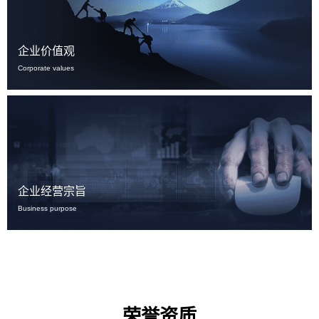
企业价值观
Corporate values
企业经营宗旨
Business purpose
荣誉资质